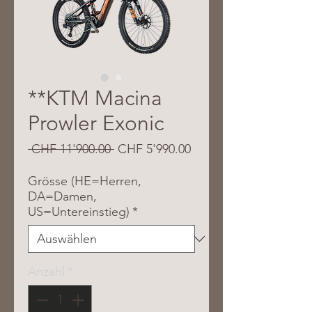
**KTM Macina
Prowler Exonic
Standardpreis
Sale-
 CHF 11'900.00 
CHF 5'990.00
Preis
Grösse (HE=Herren,
DA=Damen,
US=Untereinstieg)
*
Anzahl
*