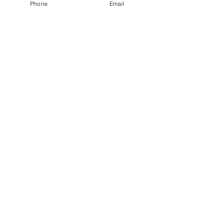
Phone
Email
Rahmengrössen
Reichweitenassistent
Kataloge
FAQ (häufig gestellte
Fragen)
AGB
Impressum